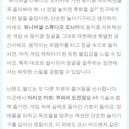
“유니버셜 스튜디오 오사카에 가면 동키콩 어트랙션을
꼭 들러봐야 해. 너 정말 놓치면 후회할 걸?” 친구에게
이런 말을 들었다면, 단순한 놀이기구라고 생각하지
마세요.
유니버셜 스튜디오 오사카
의 동키콩 어트랙션
은 게임 속 동키콩 정글을 그대로 재현해낸 특별한 공
간이에요. 움직이는 트램카를 타고 정글 속으로 들어
서면, 마치 게임 캐릭터가 된 듯한 몰입감을 느낄 수 있
어요. 특히 대포로 발사되어 정글을 질주하는 장면에
서는 짜릿한 스릴을 경험할 수 있답니다.
닌텐도 월드는 또 다른 차원의 즐거움을 선사합니다.
이곳에서
마리오 카트: 쿠파의 도전장
을 AR 기술과 함
께 즐기면, 게임 속에 실제로 들어간 기분이 들어요. 장
애물을 피하고 목표물을 맞추는 액션은 단순한 놀이기
구를 넘어선 경험이죠. 이 외에도 요시 어드벤처 같은