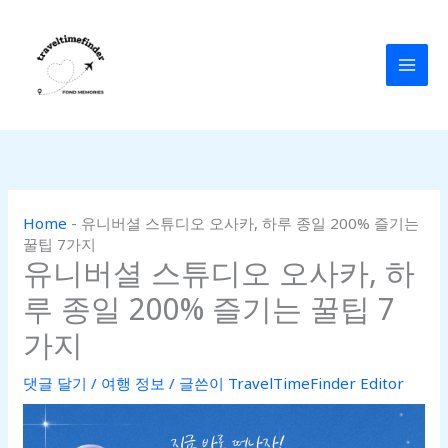
콘
텐
츠
로
건
너
뛰
기
Home
-
유니버셜 스튜디오 오사카, 하루 종일 200% 즐기는
꿀팁 7가지
유니버셜 스튜디오 오사카, 하
루 종일 200% 즐기는 꿀팁 7
가지
댓글 달기
/
여행 정보
/ 글쓴이
TravelTimeFinder Editor